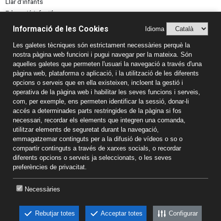
Llar d'infants
Educació infantil
Educació primària
Informació de les Cookies
Idioma
ESO
Les galetes tècniques són estrictament necessàries perquè la
Batxillerat
nostra pàgina web funcioni i pugui navegar per la mateixa. Són
Formació professional
aquelles galetes que permeten l'usuari la navegació a través d'una
Informació de contacte
pàgina web, plataforma o aplicació, i la utilització de les diferents
opcions o serveis que en ella existeixen, incloent la gestió i
Escola Joan XXIII
operativa de la pàgina web i habilitar les seves funcions i serveis,
C/ Catorze, S/N, 43100 Tarragona
com, per exemple, ens permeten identificar la sessió, donar-li
Tel. 977 54 28 07
accés a determinades parts restringides de la pàgina si fos
Email: escola@escolajoan23.com
necessari, recordar els elements que integren una comanda,
utilitzar elements de seguretat durant la navegació,
Aspectes Legals
emmagatzemar continguts per a la difusió de vídeos o so o
Avís Legal
compartir continguts a través de xarxes socials, o recordar
diferents opcions o serveis ja seleccionats, o les seves
Política de Privacitat
preferències de privacitat.
Sistema Intern d’Informació (SIIF)
Política de qualitat
Necessàries
Política de cookies
Rebutjar totes
Acceptar totes
Configurar
CKEW