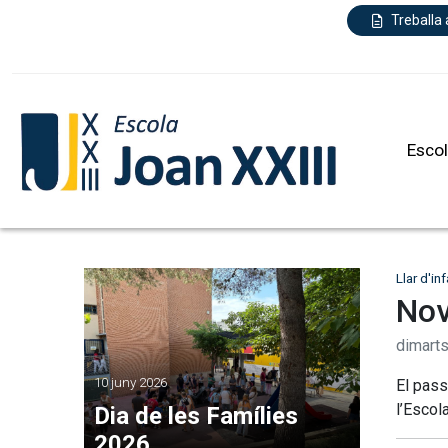
Treballa
Esco
Llar d'in
Nov
dimart
10 juny 2026
El pass
l’Escola
Dia de les Famílies
2026