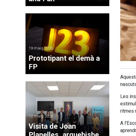
19 maig 2026
Prototipant el demà a
FP
Aquesta
nascuts
Les ins
estimul
ritmes 
12 maig 2026
A l'Esc
Visita de Joan
aprendr
Planelles, arquebisbe,