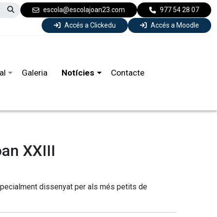
escola@escolajoan23.com
977 54 28 07
Accés a Clickedu
Accés a Moodle
al
Galeria
Notícies
Contacte
an XXIII
especialment dissenyat per als més petits de