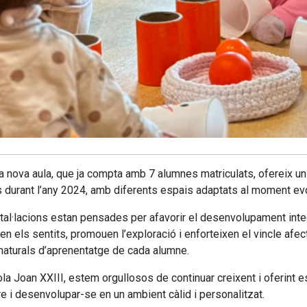
 nova aula, que ja compta amb 7 alumnes matriculats, ofereix un en
 durant l’any 2024, amb diferents espais adaptats al moment evol
tal·lacions estan pensades per afavorir el desenvolupament int
en els sentits, promouen l’exploració i enforteixen el vincle afec
naturals d’aprenentatge de cada alumne.
ola Joan XXIII, estem orgullosos de continuar creixent i oferint 
e i desenvolupar-se en un ambient càlid i personalitzat.