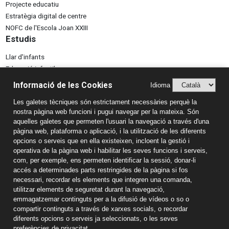
Projecte educatiu
Estratègia digital de centre
NOFC de l'Escola Joan XXIII
Estudis
Llar d'infants
Educació infantil
Educació primària
Informació de les Cookies
Idioma
ESO
Les galetes tècniques són estrictament necessàries perquè la
Batxillerat
nostra pàgina web funcioni i pugui navegar per la mateixa. Són
Formació professional
aquelles galetes que permeten l'usuari la navegació a través d'una
Informació de contacte
pàgina web, plataforma o aplicació, i la utilització de les diferents
opcions o serveis que en ella existeixen, incloent la gestió i
Escola Joan XXIII
operativa de la pàgina web i habilitar les seves funcions i serveis,
C/ Catorze, S/N, 43100 Tarragona
com, per exemple, ens permeten identificar la sessió, donar-li
Tel. 977 54 28 07
accés a determinades parts restringides de la pàgina si fos
Email: escola@escolajoan23.com
necessari, recordar els elements que integren una comanda,
utilitzar elements de seguretat durant la navegació,
Aspectes Legals
emmagatzemar continguts per a la difusió de vídeos o so o
Avís Legal
compartir continguts a través de xarxes socials, o recordar
diferents opcions o serveis ja seleccionats, o les seves
Política de Privacitat
preferències de privacitat.