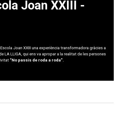
ola Joan XXIII -
 l’Escola Joan XXIII una experiència transformadora gràcies a
 de LA LLIGA, qui ens va apropar a la realitat de les persones
ivitat
“No passis de roda a roda”.