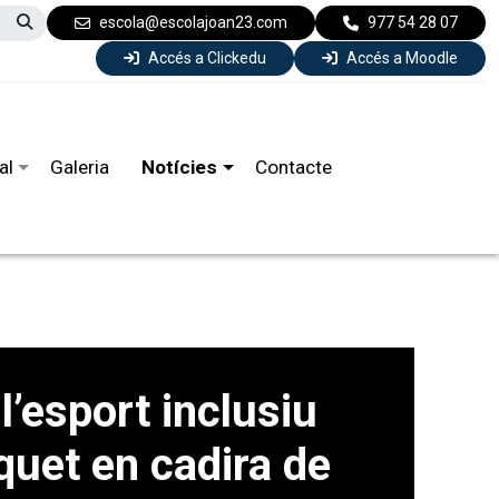
escola@escolajoan23.com
977 54 28 07
Accés a Clickedu
Accés a Moodle
al
Galeria
Notícies
Contacte
’esport inclusiu
quet en cadira de