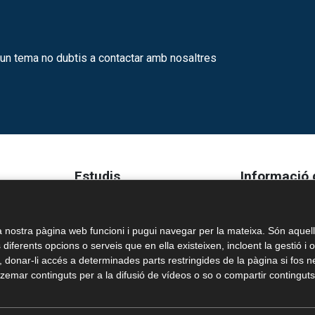
gun tema no dubtis a contactar amb nosaltres
Estudis
Informació 
Llar d'infants
Escola Joan XXIII
centre
Educació infantil
C/ Catorze, S/N,
 nostra pàgina web funcioni i pugui navegar per la mateixa. Són aquell
 XXIII
Educació primària
Tel. 977 54 28 07
s diferents opcions o serveis que en ella existeixen, incloent la gestió i 
ó, donar-li accés a determinades parts restringides de la pàgina si fos
ESO
Email: escola@es
emar continguts per a la difusió de vídeos o so o compartir continguts 
Batxillerat
.
Formació professional