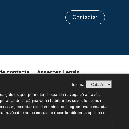
Contactar
de contacte
Aspectes Legals
Avís Legal
Idioma
 43100 Tarragona
Política de Privacitat
es galetes que permeten l'usuari la navegació a través
Sistema Intern d’Informació (SIIF)
operativa de la pàgina web i habilitar les seves funcions i
 necessari, recordar els elements que integren una comanda,
colajoan23.com
Política de qualitat
a través de xarxes socials, o recordar diferents opcions o
Política de cookies