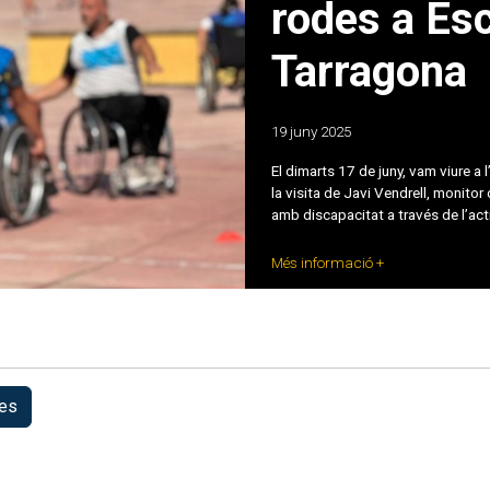
rodes a Esc
Tarragona
19 juny 2025
El dimarts 17 de juny, vam viure a
la visita de Javi Vendrell, monitor
amb discapacitat a través de l’act
Més informació +
es