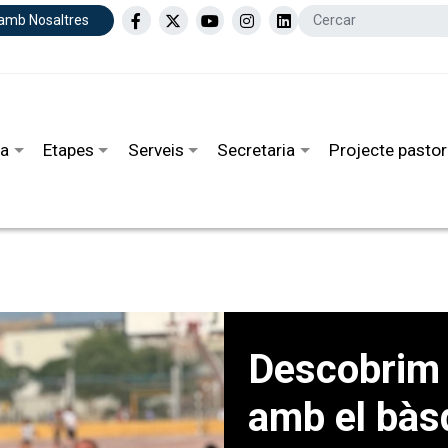
 amb Nosaltres
la
Etapes
Serveis
Secretaria
Projecte pastor
Descobrim l
amb el bàs