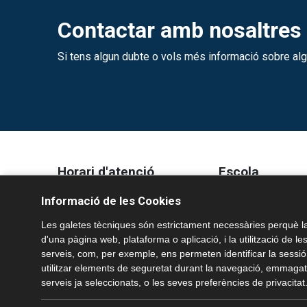
Contactar amb nosaltres
Si tens algun dubte o vols més informació sobre al
Horari d'atenció
Escola
Informació de les Cookies
Recepció etapes obligatòries:
Projecte educatiu
De 8:30 h fins les 17:00 h
Estratègia digital de 
Les galetes tècniques són estrictament necessàries perquè la
Recepció etapes postobligatòries:
NOFC de l'Escola Joan
d'una pàgina web, plataforma o aplicació, i la utilització de le
serveis, com, per exemple, ens permeten identificar la sessi
De 8:30 h fins les 18:30 h
utilitzar elements de seguretat durant la navegació, emmagatz
serveis ja seleccionats, o les seves preferències de privacitat