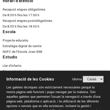
Horari d'atenció
Recepció etapes obligatòries:
De 8:30 h fins les 17:00 h
Recepció etapes postobligatòries:
De 8:30 h fins les 18:30 h
Escola
Projecte educatiu
Estratègia digital de centre
NOFC de l'Escola Joan XXIII
Estudis
Llar d'infants
Educació infantil
Educació primària
Informació de les Cookies
Idioma
ESO
Les galetes tècniques són estrictament necessàries perquè la
Batxillerat
nostra pàgina web funcioni i pugui navegar per la mateixa. Són
Formació professional
aquelles galetes que permeten l'usuari la navegació a través d'una
Informació de contacte
pàgina web, plataforma o aplicació, i la utilització de les diferents
opcions o serveis que en ella existeixen, incloent la gestió i
Escola Joan XXIII