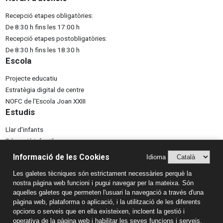
Recepció etapes obligatòries:
De 8:30 h fins les 17:00 h
Recepció etapes postobligatòries:
De 8:30 h fins les 18:30 h
Escola
Projecte educatiu
Estratègia digital de centre
NOFC de l'Escola Joan XXIII
Estudis
Llar d'infants
Educació infantil
Educació primària
Informació de les Cookies
Idioma
ESO
Les galetes tècniques són estrictament necessàries perquè la
Batxillerat
nostra pàgina web funcioni i pugui navegar per la mateixa. Són
Formació professional
aquelles galetes que permeten l'usuari la navegació a través d'una
Informació de contacte
pàgina web, plataforma o aplicació, i la utilització de les diferents
opcions o serveis que en ella existeixen, incloent la gestió i
Escola Joan XXIII
operativa de la pàgina web i habilitar les seves funcions i serveis,